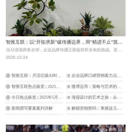
智推互联：以“开拓求新”破传播边界，用“精进不止”筑服
当AI浪潮席卷全球，企业品牌传播正面临前所未有的挑战。某企
务壁垒
业市场部负责人看着一组棘手的数据：预算投入持续，但品牌声量
2025-10-24
始终不温不火，转化效果更是难以量化。这也是当下许多企业在品
牌传播中共同面对的难题——如何在信息过载的时代，精准触达目
智推互联：月活亿级AI时代，企业如何抢占新流量？
企业品牌口碑营销着力点是什么？
ꄓ
뀑
标人群，并实现深度共鸣与长效增长？
智推互联热点纵览 | 2025年6月4日燃气安全“分钟级”响应网建成
微博运营：策略与艺术的交响
ꄓ
뀑
今日热点纵览 | 2025年5月23日G7财长会暗流涌动！中国科技金融新政落地！日本百年银行巨亏18078亿日元​
海报设计的艺术之旅：从创意到实现的探索
ꄓ
뀑
新闻撰写要素案列详解
解锁营销密码：掌握这几点思维，让你在市场中脱颖而出！"
ꄓ
뀑