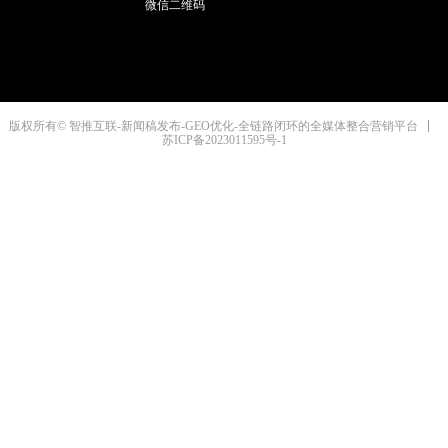
微信二维码
版权所有© 智推互联-新闻稿发布-GEO优化-全链路闭环的全媒体整合营销平台
苏ICP备2023011595号-1