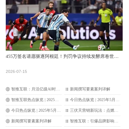
455万签名请愿驱逐阿根廷！判罚争议持续发酵席卷世界
杯
2026-07-15
智推互联：月活亿级AI时代，企业如何抢占新流量？
新闻撰写要素案列详解
ꄓ
뀑
智推互联热点纵览 | 2025年6月4日燃气安全“分钟级”响应网建成
今日热点纵览 | 2025年5月23日G7财长会暗流涌动！中国科技金融新政落地！日本百年银行巨亏18078亿日元​
ꄓ
뀑
今日热点纵览 | 2025年5月23日G7财长会暗流涌动！中国科技金融新政落地！日本百年银行巨亏18078亿日元​
三伏天营销新玩法：点燃夏日激情，打造独特品牌印记
ꄓ
뀑
新闻撰写要素案列详解
智推互联：引爆品牌影响力的秘密武器
ꄓ
뀑